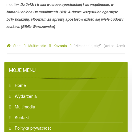
modlitw.
Dz 2:42: I trwali w nauce apostolskiej i we wspólnocie, w
łamaniu chleba i w modlitwach. (43): A dusze wszystkich ogarnięte
były bojaźnią, albowiem za sprawą apostołów działo się wiele cudów i
znaków. [Biblia Warszawska]
Start
Multimedia
Kazania
"Nie oddalaj się!" - (Antoni Aręd)
MOJE MENU
Home
Wydarzenia
Multimedia
Kontakt
Polityka prywatności