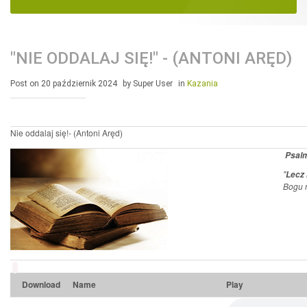
"NIE ODDALAJ SIĘ!" - (ANTONI ARĘD)
Post on 20 październik 2024
by Super User
in
Kazania
Nie oddalaj się!- (Antoni Aręd)
Psalm
"
Lecz
Bogu 
Download
Name
Play