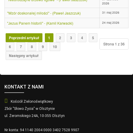
2026
31 maj 2026
"Wzór doskonałej miłości" - (Paweł Jaszczuk)
24 maj 2026
"Jezus Panem historii" - (Kamil Karwacki)
Poprzedni artykuł
1
2
3
4
5
Strona 1 z 36
6
7
8
9
10
Następny artykuł
KONTAKT Z NAMI
Kościół Zielonoświątkowy
Zbór "Słowo Życia" w Olsztynie
ul. Żeromskiego 24A, 10-355 Olsztyn
Nr konta: 94 1140 2004 0000 3402 7528 9907