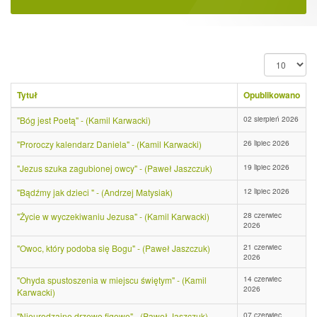
Pokaż
#
Tytuł
Opublikowano
02 sierpień 2026
"Bóg jest Poetą" - (Kamil Karwacki)
26 lipiec 2026
"Proroczy kalendarz Daniela" - (Kamil Karwacki)
19 lipiec 2026
"Jezus szuka zagubionej owcy" - (Paweł Jaszczuk)
12 lipiec 2026
"Bądźmy jak dzieci " - (Andrzej Matysiak)
28 czerwiec
"Życie w wyczekiwaniu Jezusa" - (Kamil Karwacki)
2026
21 czerwiec
"Owoc, który podoba się Bogu" - (Paweł Jaszczuk)
2026
14 czerwiec
"Ohyda spustoszenia w miejscu świętym" - (Kamil
2026
Karwacki)
07 czerwiec
"Nieurodzajne drzewo figowe" - (Paweł Jaszczuk)