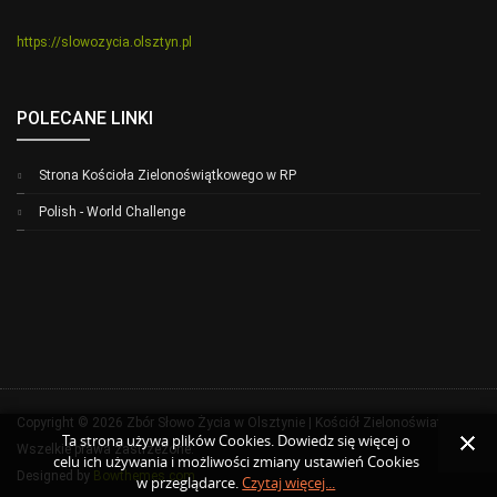
https://slowozycia.olsztyn.pl
POLECANE LINKI
Strona Kościoła Zielonoświątkowego w RP
Polish - World Challenge
Copyright © 2026 Zbór Słowo Życia w Olsztynie | Kościół Zielonoświatkowy.
Ta strona używa plików Cookies. Dowiedz się więcej o
Wszelkie prawa zastrzeżone.
celu ich używania i możliwości zmiany ustawień Cookies
Designed by
Bowthemes.com
w przeglądarce.
Czytaj więcej...