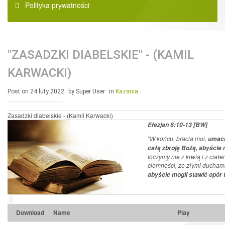
Polityka prywatności
"ZASADZKI DIABELSKIE" - (KAMIL
KARWACKI)
Post on 24 luty 2022
by Super User
in
Kazania
Zasadzki diabelskie - (Kamil Karwacki)
Efezjan 6:10-13 [BW]
"W końcu, bracia moi,
umacn
całą zbroję Bożą, abyście 
toczymy nie z krwią i z ciał
ciemności, ze złymi ducham
abyście mogli stawić opór 
Download
Name
Play