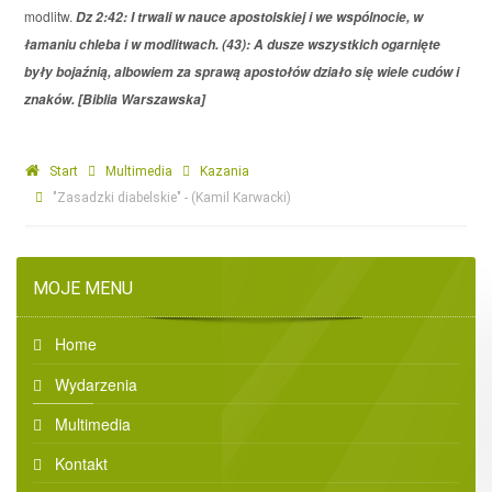
modlitw.
Dz 2:42: I trwali w nauce apostolskiej i we wspólnocie, w
łamaniu chleba i w modlitwach. (43): A dusze wszystkich ogarnięte
były bojaźnią, albowiem za sprawą apostołów działo się wiele cudów i
znaków. [Biblia Warszawska]
Start
Multimedia
Kazania
"Zasadzki diabelskie" - (Kamil Karwacki)
MOJE MENU
Home
Wydarzenia
Multimedia
Kontakt