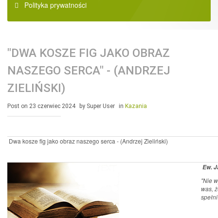
Polityka prywatności
"DWA KOSZE FIG JAKO OBRAZ
NASZEGO SERCA" - (ANDRZEJ
ZIELIŃSKI)
Post on 23 czerwiec 2024
by Super User
in
Kazania
Dwa kosze fig jako obraz naszego serca - (Andrzej Zieliński)
Ew. J
"Nie w
was, ż
spełni