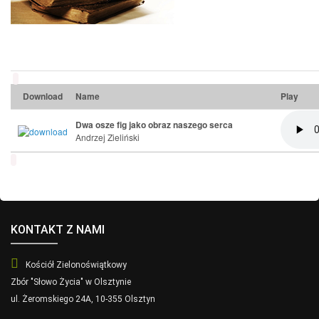
Download
Name
Play
Dwa osze fig jako obraz naszego serca
Andrzej Zieliński
KONTAKT Z NAMI
Kościół Zielonoświątkowy
Zbór "Słowo Życia" w Olsztynie
ul. Żeromskiego 24A, 10-355 Olsztyn