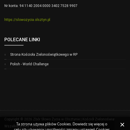
Nr konta: 94 1140 2004 0000 3402 7528 9907
https://slowozycia.olsztyn.pl
POLECANE LINKI
Strona Kościoła Zielonoświątkowego w RP
Polish - World Challenge
Copyright © 2026 Zbór Słowo Życia w Olsztynie | Kościół Zielonoświatkowy.
Ta strona używa plików Cookies. Dowiedz się więcej o
Wszelkie prawa zastrzeżone.
celu ich używania i możliwości zmiany ustawień Cookies