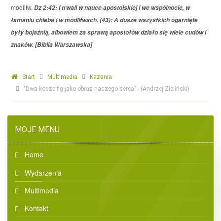
modlitw.
Dz 2:42: I trwali w nauce apostolskiej i we wspólnocie, w
łamaniu chleba i w modlitwach. (43): A dusze wszystkich ogarnięte
były bojaźnią, albowiem za sprawą apostołów działo się wiele cudów i
znaków. [Biblia Warszawska]
Start
Multimedia
Kazania
"Dwa kosze fig jako obraz naszego serca" - (Andrzej Zieliński)
MOJE MENU
Home
Wydarzenia
Multimedia
Kontakt