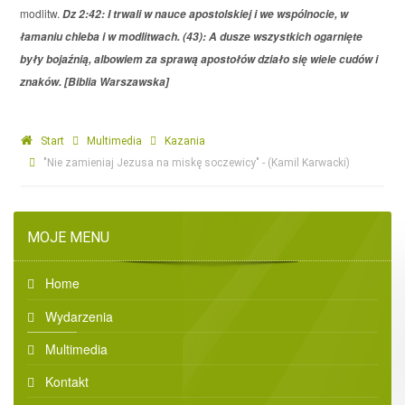
modlitw.
Dz 2:42: I trwali w nauce apostolskiej i we wspólnocie, w
łamaniu chleba i w modlitwach. (43): A dusze wszystkich ogarnięte
były bojaźnią, albowiem za sprawą apostołów działo się wiele cudów i
znaków. [Biblia Warszawska]
Start
Multimedia
Kazania
"Nie zamieniaj Jezusa na miskę soczewicy" - (Kamil Karwacki)
MOJE MENU
Home
Wydarzenia
Multimedia
Kontakt