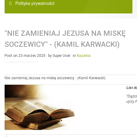
Polityka prywatności
"NIE ZAMIENIAJ JEZUSA NA MISKĘ
SOCZEWICY" - (KAMIL KARWACKI)
Post on 23 marzec 2025
by Super User
in
Kazania
Nie zamieniaj Jezusa na miskę soczewicy - (Kamil Karwacki)
List 
"Dążci
ujrzy 