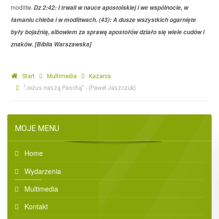
modlitw.
Dz 2:42: I trwali w nauce apostolskiej i we wspólnocie, w
łamaniu chleba i w modlitwach. (43): A dusze wszystkich ogarnięte
były bojaźnią, albowiem za sprawą apostołów działo się wiele cudów i
znaków. [Biblia Warszawska]
Start
Multimedia
Kazania
"Jezus naszą Paschą" - (Paweł Jaszczuk)
MOJE MENU
Home
Wydarzenia
Multimedia
Kontakt