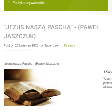
Polityka prywatności
"JEZUS NASZĄ PASCHĄ" - (PAWEŁ
JASZCZUK)
Post on 20 kwiecień 2025
by Super User
in
Kazania
Jezus naszą Paschą - (Paweł Jaszczuk)
I Kory
"Usuńc
jesteś
ofiaro