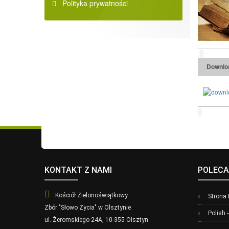
Polityka prywatności
Downlo
KONTAKT Z NAMI
POLECA
Kościół Zielonoświątkowy
Strona
Zbór "Słowo Życia" w Olsztynie
Polish 
ul. Żeromskiego 24A, 10-355 Olsztyn