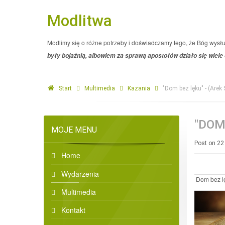
Modlitwa
Modlimy się o różne potrzeby i doświadczamy tego, że Bóg wysł
były bojaźnią, albowiem za sprawą apostołów działo się wiele
Start
Multimedia
Kazania
"Dom bez lęku" - (Arek
"DOM
MOJE MENU
Post on 22
Home
Wydarzenia
Dom bez lę
Multimedia
Kontakt