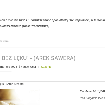
uchuje modlitw.
Dz 2:42: I trwali w nauce apostolskiej i we wspólnocie, w łamani
 cudów i znaków. [Biblia Warszawska]
 Sawera)
 BEZ LĘKU" - (AREK SAWERA)
 marzec 2026
by Super User
in
Kazania
ku - (Arek Sawera)
Ew. Jana 14, 1 [EIB
"Nie ulegajcie trwod