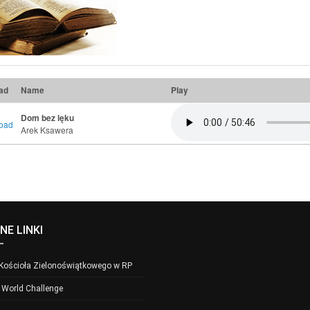
ad
Name
Play
Dom bez lęku
Arek Ksawera
NE LINKI
 Kościoła Zielonoświątkowego w RP
- World Challenge