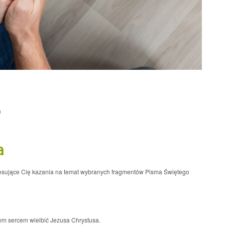
0
a
resujące Cię kazania na temat wybranych fragmentów Pisma Świętego
łym sercem wielbić Jezusa Chrystusa.