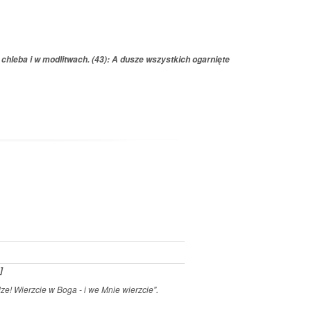
u chleba i w modlitwach. (43): A dusze wszystkich ogarnięte
]
ze! Wierzcie w Boga - i we Mnie wierzcie".