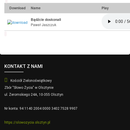
Download
Name
Play
Bądźcie doskonali
Paweł Jaszczuk
KONTAKT Z NAMI
Kościół Zielonoświątkowy
Zbór "Słowo Życia" w Olsztynie
ul. Żeromskiego 24A, 10-355 Olsztyn
Nr konta: 94 1140 2004 0000 3402 7528 9907
https://slowozycia.olsztyn.pl