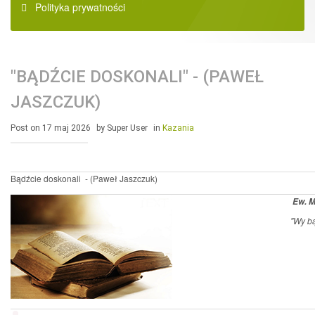
Polityka prywatności
"BĄDŹCIE DOSKONALI" - (PAWEŁ
JASZCZUK)
Post on 17 maj 2026
by Super User
in
Kazania
Bądźcie doskonali - (Paweł Jaszczuk)
Ew. M
"Wy bą