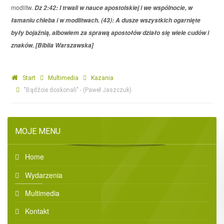
modlitw.
Dz 2:42: I trwali w nauce apostolskiej i we wspólnocie, w
łamaniu chleba i w modlitwach. (43): A dusze wszystkich ogarnięte
były bojaźnią, albowiem za sprawą apostołów działo się wiele cudów i
znaków. [Biblia Warszawska]
Start
Multimedia
Kazania
"Bądźcie doskonali" - (Paweł Jaszczuk)
MOJE MENU
Home
Wydarzenia
Multimedia
Kontakt