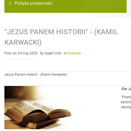
Polityka prywatności
"JEZUS PANEM HISTORII" - (KAMIL
KARWACKI)
Post on 24 maj 2026
by Super User
in
Kazania
Jezus Panem historii - (Kamil Karwacki)
Ew. J
"Powie
będzie
zwyci