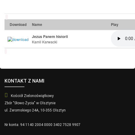
Download
Name
Play
Jezus Panem historii
Kamil Karwacki
KONTAKT Z NAMI
Kościół Zielonoświątkowy
Zbór "Słowo Życia" w Olsztynie
ul. Żeromskiego 24A, 10-355 Olsztyn
Nr konta: 94 1140 2004 0000 3402 7528 9907