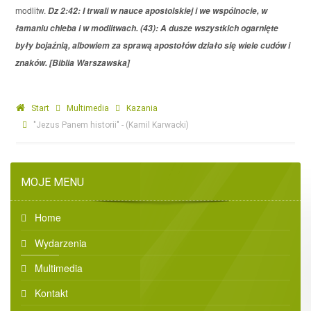
modlitw.
Dz 2:42: I trwali w nauce apostolskiej i we wspólnocie, w
łamaniu chleba i w modlitwach. (43): A dusze wszystkich ogarnięte
były bojaźnią, albowiem za sprawą apostołów działo się wiele cudów i
znaków. [Biblia Warszawska]
Start
Multimedia
Kazania
"Jezus Panem historii" - (Kamil Karwacki)
MOJE MENU
Home
Wydarzenia
Multimedia
Kontakt