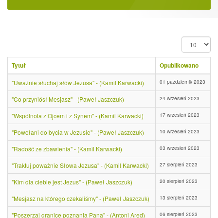
Pokaż
#
Tytuł
Opublikowano
01 październik 2023
"Uważnie słuchaj słów Jezusa" - (Kamil Karwacki)
24 wrzesień 2023
"Co przyniósł Mesjasz" - (Paweł Jaszczuk)
17 wrzesień 2023
"Wspólnota z Ojcem i z Synem" - (Kamil Karwacki)
10 wrzesień 2023
"Powołani do bycia w Jezusie" - (Paweł Jaszczuk)
03 wrzesień 2023
"Radość ze zbawienia" - (Kamil Karwacki)
27 sierpień 2023
"Traktuj poważnie Słowa Jezusa" - (Kamil Karwacki)
20 sierpień 2023
"Kim dla ciebie jest Jezus" - (Paweł Jaszczuk)
13 sierpień 2023
"Mesjasz na którego czekaliśmy" - (Paweł Jaszczuk)
06 sierpień 2023
"Poszerzaj granice poznania Pana" - (Antoni Aręd)