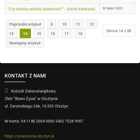
30 lipiec 2023
"Czy widzisz wielkie zbawienie?" - (Kamil Karwacki)
Poprzedni artykuł
9
10
11
12
Strona 14 z 36
13
14
15
16
17
18
Następny artykuł
KONTAKT Z NAMI
Kościół Zielonoświątkowy
Zbór "Słowo Życia" w Olsztynie
ul. Żeromskiego 24A, 10-355 Olsztyn
Nr konta: 94 1140 2004 0000 3402 7528 9907
https://slowozycia.olsztyn.pl