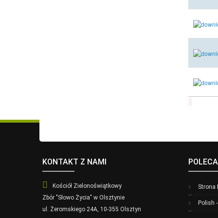
KONTAKT Z NAMI
POLECA
Kościół Zielonoświątkowy
Strona
Zbór "Słowo Życia" w Olsztynie
Polish 
ul. Żeromskiego 24A, 10-355 Olsztyn