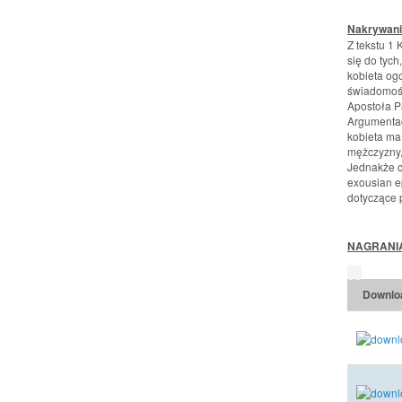
Nakrywani
Z tekstu 1
się do tych
kobieta og
świadomośc
Apostoła Pa
Argumentac
kobieta ma
mężczyzny,
Jednakże c
exousian e
dotyczące 
NAGRANI
Downlo