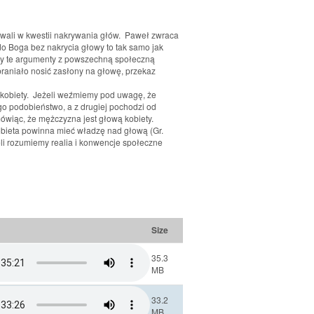
powali w kwestii nakrywania głów. Paweł zwraca
 do Boga bez nakrycia głowy to tak samo jak
ymy te argumenty z powszechną społeczną
aniało nosić zasłony na głowę, przekaz
 kobiety. Jeżeli weźmiemy pod uwagę, że
go podobieństwo, a z drugiej pochodzi od
wiąc, że mężczyzna jest głową kobiety.
obieta powinna mieć władzę nad głową (Gr.
eli rozumiemy realia i konwencje społeczne
Size
35.3
MB
33.2
MB