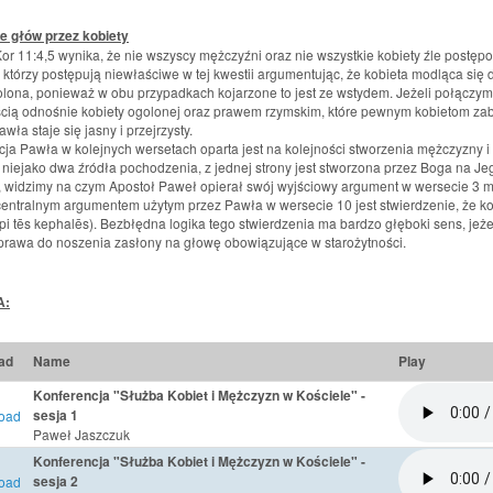
e głów przez kobiety
 Kor 11:4,5 wynika, że nie wszyscy mężczyźni oraz nie wszystkie kobiety źle postę
, którzy postępują niewłaściwe w tej kwestii argumentując, że kobieta modląca się
olona, ponieważ w obu przypadkach kojarzone to jest ze wstydem. Jeżeli połącz
ią odnośnie kobiety ogolonej oraz prawem rzymskim, które pewnym kobietom zabr
wła staje się jasny i przejrzysty.
ja Pawła w kolejnych wersetach oparta jest na kolejności stworzenia mężczyzny i
 niejako dwa źródła pochodzenia, z jednej strony jest stworzona przez Boga na Je
 widzimy na czym Apostoł Paweł opierał swój wyjściowy argument w wersecie 3 mó
entralnym argumentem użytym przez Pawła w wersecie 10 jest stwierdzenie, że k
pi tēs kephalēs). Bezbłędna logika tego stwierdzenia ma bardzo głęboki sens, jeż
prawa do noszenia zasłony na głowę obowiązujące w starożytności.
A:
ad
Name
Play
Konferencja "Służba Kobiet i Mężczyzn w Kościele" -
sesja 1
Paweł Jaszczuk
Konferencja "Służba Kobiet i Mężczyzn w Kościele" -
sesja 2