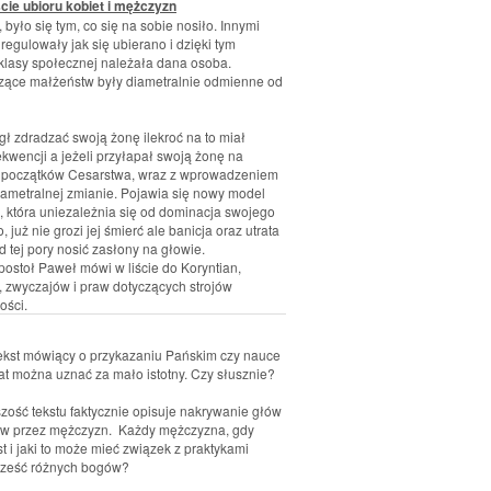
ie ubioru kobiet i mężczyzn
 było się tym, co się na sobie nosiło. Innymi
 regulowały jak się ubierano i dzięki tym
j klasy społecznej należała dana osoba.
czące małżeństw były diametralnie odmienne od
ł zdradzać swoją żonę ilekroć na to miał
kwencji a jeżeli przyłapał swoją żonę na
h początków Cesarstwa, wraz z wprowadzeniem
iametralnej zmianie. Pojawia się nowy model
, która uniezależnia się od dominacja swojego
uż nie grozi jej śmierć ale banicja oraz utrata
d tej pory nosić zasłony na głowie.
ostoł Paweł mówi w liście do Koryntian,
 zwyczajów i praw dotyczących strojów
ości.
o tekst mówiący o przykazaniu Pańskim czy nauce
at można uznać za mało istotny. Czy słusznie?
ość tekstu faktycznie opisuje nakrywanie głów
łów przez mężczyzn. Każdy mężczyzna, gdy
t i jaki to może mieć związek z praktykami
 cześć różnych bogów?