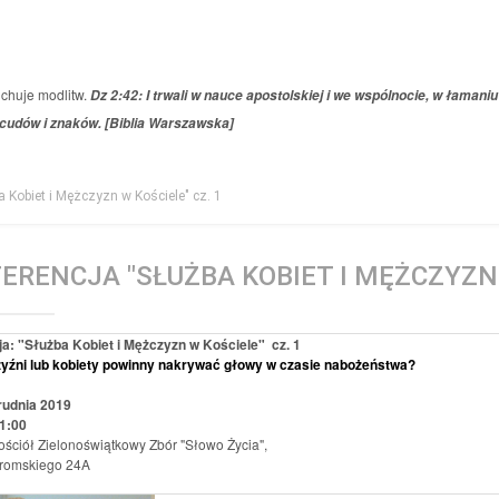
uchuje modlitw.
Dz 2:42: I trwali w nauce apostolskiej i we wspólnocie, w łamani
 cudów i znaków. [Biblia Warszawska]
 Kobiet i Mężczyzn w Kościele" cz. 1
ERENCJA "SŁUŻBA KOBIET I MĘŻCZYZN 
a: "Służba Kobiet i Mężczyzn w Kościele" cz. 1
yźni lub kobiety powinny nakrywać głowy w czasie nabożeństwa?
rudnia 2019
1:00
ościół Zielonoświątkowy Zbór "Słowo Życia",
eromskiego 24A