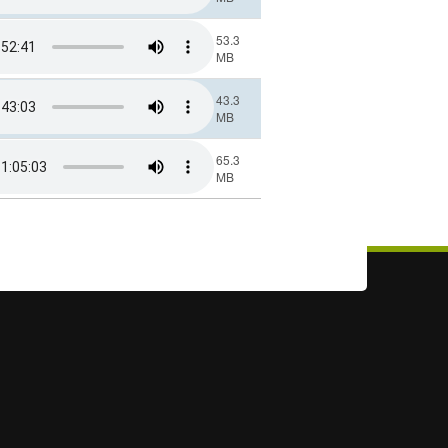
53.3
MB
43.3
MB
65.3
MB