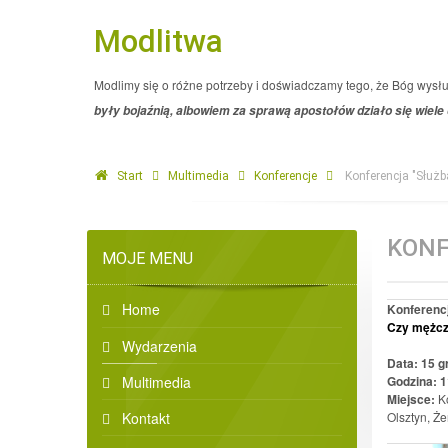
Modlitwa
Modlimy się o różne potrzeby i doświadczamy tego, że Bóg wysł
były bojaźnią, albowiem za sprawą apostołów działo się wiele
Start
Multimedia
Konferencje
Konferencja "Służba
KONF
MOJE MENU
Home
Konferencj
Czy mężcz
Wydarzenia
Data: 15 g
Multimedia
Godzina: 1
Miejsce:
K
Kontakt
Olsztyn, Ż