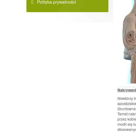
Polityka prywatności
Nakrywani
Niektórzy t
apostolski
Gruntowna 
Temat nakr
przez kobi
modli się l
stosowanym