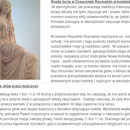
Realia życia w Cesarstwie Rzymskim w kontekśc
W starożytności, jak powiadają niektórzy historycy,
słowy istniały nie tylko zwyczaje ale i prawa, które
normom noszony strój odzwierciedlał to, do jakie
Ponadto panujące w starożytności zwyczaje doty
dzisiejszych.
W okresie Republiki Rzymskiej mężczyzna np. móg
ochotę i nie ponosił z tego powodu żadnych konse
cudzołóstwie mógł ją osobiście zabić. W czasac
zmian w prawie rzymskim, sytuacja kobiet ulega d
kobiety, nazywany przez historyków Nową Kobietą
męża. Jeżeli udowodnione jej będzie cudzołóstwo, j
części majątku oraz, co bardzo istotne, nie może o
Aby zrozumieć temat nakrywania głów, o którym Ap
potrzebna jest podstawowa wiedza na temat norm,
stosowanych przez kobiety i mężczyzn w starożytn
e głów przez mężczyzn
raktują treść 1 Kor 11:2-16 trochę z przymrużeniem oka, bo uważają, że nie jest t
ej lecz jedynie tekst o panujących wtedy zwyczajach. Dlatego uważają, że cały tem
analiza wersetu 2 w połączeniu z wersetem 16 daje zupełnie inny obraz.
ywania głów jest zwykle kojarzony z tematem dotyczącym kobiet. Wprawdzie większ
ety, jednakże Paweł rozpoczyna omawiać to zagadnienie mówiąc o nakrywaniu g
ub prorokuje mając nakrytą głowę, hańbi swoją głowę (1 Kor 11:4). Dlaczego tak jes
i przez kapłanów rzymskich, gdy ci przewodniczyli uroczystościom religijnym na