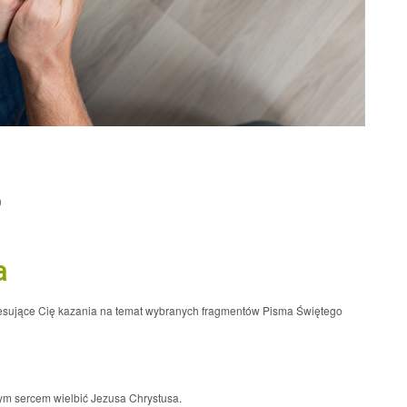
0
a
resujące Cię kazania na temat wybranych fragmentów Pisma Świętego
łym sercem wielbić Jezusa Chrystusa.