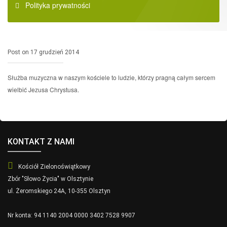
Polityka prywatności
Post on 17 grudzień 2014
Służba muzyczna w naszym kościele to ludzie, którzy pragną całym sercem
wielbić Jezusa Chrystusa.
KONTAKT Z NAMI
Kościół Zielonoświątkowy
Zbór "Słowo Życia" w Olsztynie
ul. Żeromskiego 24A, 10-355 Olsztyn
Nr konta: 94 1140 2004 0000 3402 7528 9907