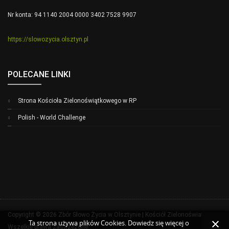
Nr konta: 94 1140 2004 0000 3402 7528 9907
https://slowozycia.olsztyn.pl
POLECANE LINKI
Strona Kościoła Zielonoświątkowego w RP
Polish - World Challenge
Copyright © 2026 Zbór Słowo Życia w Olsztynie | Kościół Zielonoświatkowy.
Ta strona używa plików Cookies. Dowiedz się więcej o
Wszelkie prawa zastrzeżone.