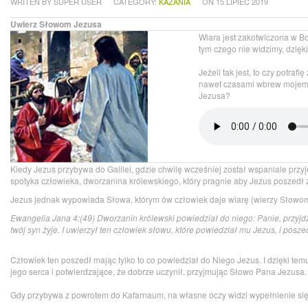
WRITEN BY SUPER USER
CATEGORY:
KAZANIA
ON 15 LIPIEC 2019
Uwierz Słowom Jezusa
Wiara jest zakotwiczona w Bo
tym czego nie widzimy, dzię
Jeżeli tak jest, to czy potra
nawet czasami wbrew mojem
Jezusa?
Kiedy Jezus przybywa do Galilei, gdzie chwilę wcześniej został wspaniale przyj
spotyka człowieka, dworzanina królewskiego, który pragnie aby Jezus poszedł z
Jezus jednak wypowiada Słowa, którym ów człowiek daje wiarę (wierzy Słowom,
Ewangelia Jana 4:(49) Dworzanin królewski powiedział do niego: Panie, przyjdź
twój syn żyje. I uwierzył ten człowiek słowu, które powiedział mu Jezus, i posze
Człowiek ten poszedł mając tylko to co powiedział do Niego Jezus. I dzięki te
jego serca i potwierdzające, że dobrze uczynił, przyjmując Słowo Pana Jezusa.
Gdy przybywa z powrotem do Kafarnaum, na własne oczy widzi wypełnienie si