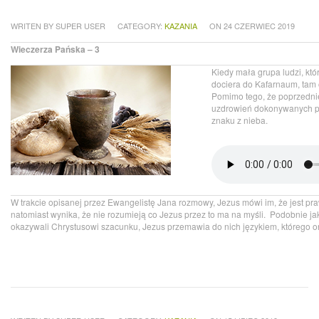
WRITEN BY SUPER USER
CATEGORY:
KAZANIA
ON 24 CZERWIEC 2019
Wieczerza Pańska – 3
Kiedy mała grupa ludzi, kt
dociera do Kafarnaum, tam
Pomimo tego, że poprzednie
uzdrowień dokonywanych prz
znaku z nieba.
W trakcie opisanej przez Ewangelistę Jana rozmowy, Jezus mówi im, że jest praw
natomiast wynika, że nie rozumieją co Jezus przez to ma na myśli. Podobnie j
okazywali Chrystusowi szacunku, Jezus przemawia do nich językiem, którego o