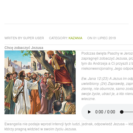
WRITEN BY SUPER USER
CATEGORY:
KAZANIA
ON 01 LIPIEC 2019
Chcę zobaczyć Jezusa
Podczas święta Paschy w Jerozo
zapragnęli zobaczyć Jezusa, przy
tym do Andrzeja a Ci przyszli z
niekonwencjonalny, Jego odpow
Ew. Jana 12:(23) A Jezus im od
uwielbiony. (24) Zaprawdę, zap
ziemię, nie obumrze, samo zostaj
swoje życie, utraci je, a kto ni
wieczne.
Ewangelia nie podaje wprost intencji tych ludzi, jednak, odpowiedź Jezusa – któr
którzy pragną widzieć w swoim życiu Jezusa.