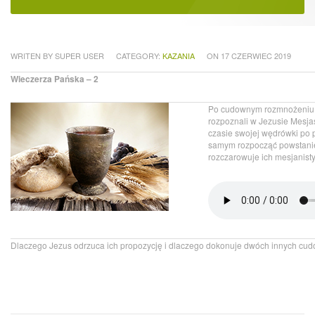
WRITEN BY SUPER USER
CATEGORY:
KAZANIA
ON 17 CZERWIEC 2019
Wieczerza Pańska – 2
Po cudownym rozmnożeniu ch
rozpoznali w Jezusie Mesjasz
czasie swojej wędrówki po p
samym rozpocząć powstanie 
rozczarowuje ich mesjanist
Dlaczego Jezus odrzuca ich propozycję i dlaczego dokonuje dwóch innych cudó