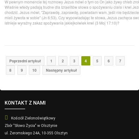
W pewnym momencie tej rozmowy Jezus mówi o tym co On jako żywy chleb zrobi 
Właśnie wtedy padają trudne dla Izraelitów słowa o spożywaniu ciała i krwi Je
chodzić. Jezus mówi, "Zaprawdę, zaprawdę, powiadam wam, jeśli nie będziecie je
mieli żywota w sobie" (Jn 6:53). Czy wypowiadając te słowa, Jezus zachęca sw
istnieje wyraźny zakaz spożywania jakiejkolwiek krwi (3 Moj 17:10)?
Poprzedni artykuł
1
2
3
4
5
6
7
8
9
10
Następny artykuł
KONTAKT Z NAMI
Kościół Zielonoświątkowy
Zbór "Słowo Życia" w Olsztynie
ul. Żeromskiego 24A, 10-355 Olsztyn