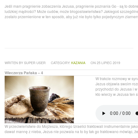
Jeśli mam pragnienie zobaczenia Jezusa, pragnienie poznania Go - są to dobr
ludzkiej mądrości? Może cudów, może błogosławieństwa? Jakiegoś szczególn
zostało przemienione w ten sposób, aby już nie było tylko pojedynczym ziarnem
WRITEN BY SUPER USER
CATEGORY:
KAZANIA
ON 25 LIPIEC 2019
Wieczerza Pańska – 4
W trakcie rozmowy w syn
Jezus objawia swoim rozm
przychodzi do Jezusa i w
kto wierzy w Jezusa ten s
W przeciwieństwie do Mojżesza, którego Izraelici traktowali instrumentalnie jak
dawał mannę z nieba, Jezus nie pozwala na to by tak go traktowano mówiąc, że