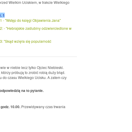
rzed Wielkim Uciskiem, w trakcie Wielkiego
. 1
 1 - "Wstęp do księgi Objawienia Jana"
 2: - "Hebrajskie zaślubiny odzwierciedlone w
 3: "Skąd wzięła się popularność
ie w niebie lecz tylko Ojciec Niebieski.
którzy próbują to zrobić robią duży błąd.
u do czasu Wielkiego Ucisku. A zatem czy
odpowiedzią na to pytanie.
 godz. 10.00.
Przewidywany czas trwania