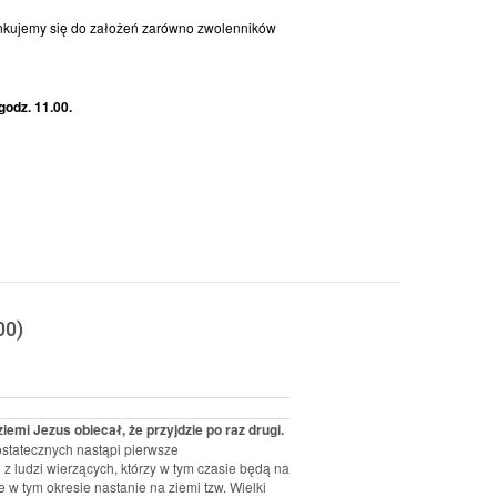
sunkujemy się do założeń zarówno zwolenników
godz. 11.00.
00)
emi Jezus obiecał, że przyjdzie po raz drugi.
statecznych nastąpi pierwsze
z ludzi wierzących, którzy w tym czasie będą na
e w tym okresie nastanie na ziemi tzw. Wielki