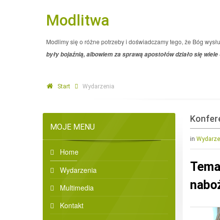
Modlitwa
Modlimy się o różne potrzeby i doświadczamy tego, że Bóg wysł
były bojaźnią, albowiem za sprawą apostołów działo się wiele
Start
Wydarzenia
Konfere
MOJE MENU
in
Wydarze
Home
Temat
Wydarzenia
nabo
Multimedia
Kontakt